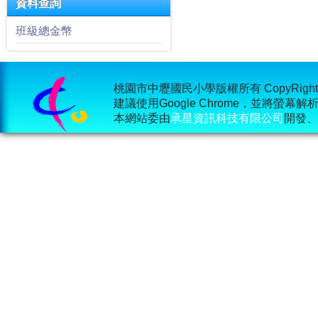
資料查詢
班級總金幣
桃園市中壢國民小學版權所有 CopyRight © 2015
建議使用Google Chrome，並將螢幕
本網站委由
承星資訊科技有限公司
開發、