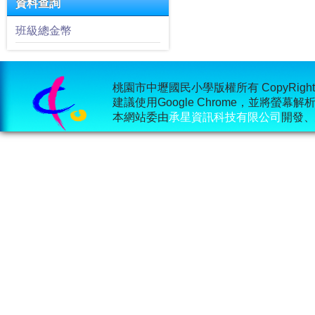
資料查詢
班級總金幣
桃園市中壢國民小學版權所有 CopyRight © 2015
建議使用Google Chrome，並將螢幕
本網站委由
承星資訊科技有限公司
開發、